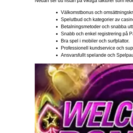
Nedan ser du listan på viktiga faktorer som lede
Välkomstbonus och omsättningskr
Spelutbud och kategorier av casin
Betalningsmetoder och snabba utt
Snabb och enkel registrering på P
Bra spel i mobiler och surfplattor.
Professionell kundservice och sup
Ansvarsfullt spelande och Spelpa