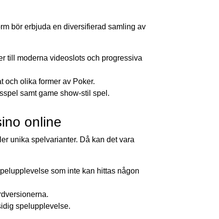
orm bör erbjuda en diversifierad samling av
er till moderna videoslots och progressiva
t och olika former av Poker.
dsspel samt game show-stil spel.
sino online
eller unika spelvarianter. Då kan det vara
 spelupplevelse som inte kan hittas någon
ardversionerna.
idig spelupplevelse.