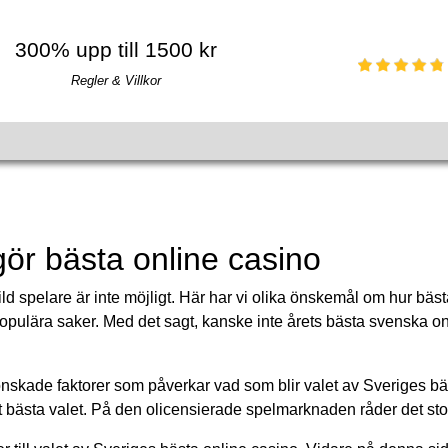
300% upp till 1500 kr
Regler & Villkor
gör bästa online casino
ild spelare är inte möjligt. Här har vi olika önskemål om hur bäs
populära saker. Med det sagt, kanske inte årets bästa svenska 
önskade faktorer som påverkar vad som blir valet av Sveriges bäs
et bästa valet. På den olicensierade spelmarknaden råder det sto