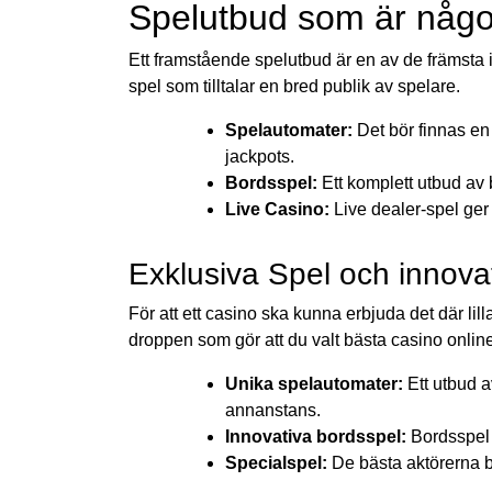
Spelutbud som är någo
Ett framstående spelutbud är en av de främsta i
spel som tilltalar en bred publik av spelare.
Spelautomater:
Det bör finnas en 
jackpots.
Bordsspel:
Ett komplett utbud av 
Live Casino:
Live dealer-spel ger
Exklusiva Spel och innovat
För att ett casino ska kunna erbjuda det där lill
droppen som gör att du valt bästa casino online
Unika spelautomater:
Ett utbud a
annanstans.
Innovativa bordsspel:
Bordsspel 
Specialspel:
De bästa aktörerna b