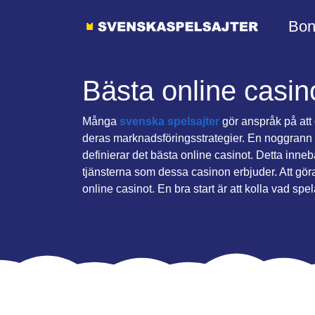
Bon
Bästa online casino
Många
svenska spelsajter
gör anspråk på att 
deras marknadsföringsstrategier. En noggrann o
definierar det bästa online casinot. Detta inne
tjänsterna som dessa casinon erbjuder. Att göra
online casinot. En bra start är att kolla vad s