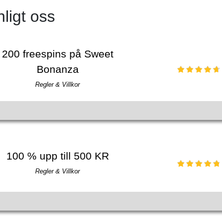
ligt oss
200 freespins på Sweet
Bonanza
Regler & Villkor
100 % upp till 500 KR
Regler & Villkor