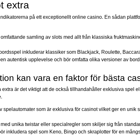
t extra
ndikatorerna på ett exceptionellt online casino. En sådan plattf
omfattande samling av slots med allt från klassiska fruktmaskin
bordsspel inkluderar klassiker som Blackjack, Roulette, Baccara
 en autentisk upplevelse och bör omfatta olika versioner av bor
ion kan vara en faktor för bästa ca
a extra är det viktigt att de också tillhandahåller exklusiva spel 
.
v spelautomater som är exklusiva för casinot vilket ger en unik
med unika twistar eller specialregler som skiljer sig från stand
ör inkludera spel som Keno, Bingo och skraplotter för en mångs