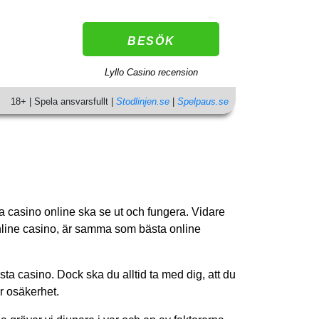
BESÖK
Lyllo Casino recension
18+ | Spela ansvarsfullt |
Stodlinjen.se
|
Spelpaus.se
ta casino online ska se ut och fungera. Vidare
online casino, är samma som bästa online
ta casino. Dock ska du alltid ta med dig, att du
r osäkerhet.