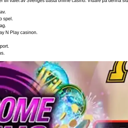
r till valet av Sveriges bästa online casino. Vidare på denna sid
av.
o spel.
ag.
ay N Play casinon.
port.
us.